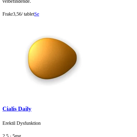
velbefindende.
Fra
kr3,56
/ tablet
Se
Cialis Daily
Erektil Dysfunktion
2.5 · 5mg