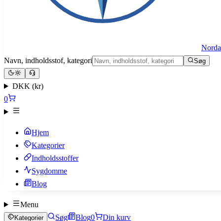
Norda
Navn, indholdsstof, kategori
Søg
DKK (kr)
0
Hjem
Kategorier
Indholdsstoffer
Sygdomme
Blog
Menu
Søg
Blog
0
Din kurv
Kategorier