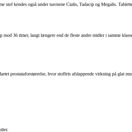
me stof kendes også under navnene Cialis, Tadacip og Megalis. Tablette
p mod 36 timer, langt længere end de fleste andre midler i samme klasse.
dartet prostataforstørrelse, hvor stoffets afslappende virkning på glat m
tter.