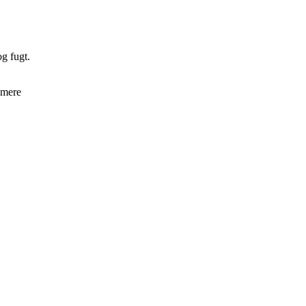
g fugt.
mmere