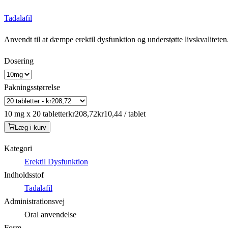
Tadalafil
Anvendt til at dæmpe erektil dysfunktion og understøtte livskvaliteten
Dosering
Pakningsstørrelse
10 mg x 20 tabletter
kr208,72
kr10,44 / tablet
Læg i kurv
Kategori
Erektil Dysfunktion
Indholdsstof
Tadalafil
Administrationsvej
Oral anvendelse
Form