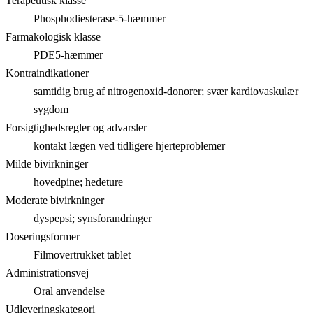
Terapeutisk klasse
Phosphodiesterase-5-hæmmer
Farmakologisk klasse
PDE5-hæmmer
Kontraindikationer
samtidig brug af nitrogenoxid-donorer; svær kardiovaskulær
sygdom
Forsigtighedsregler og advarsler
kontakt lægen ved tidligere hjerteproblemer
Milde bivirkninger
hovedpine; hedeture
Moderate bivirkninger
dyspepsi; synsforandringer
Doseringsformer
Filmovertrukket tablet
Administrationsvej
Oral anvendelse
Udleveringskategori