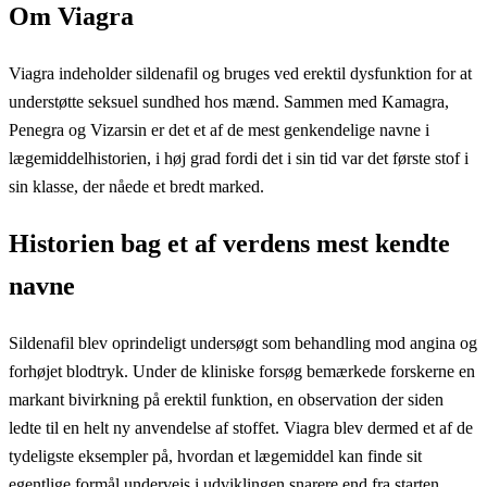
Om Viagra
Viagra indeholder sildenafil og bruges ved erektil dysfunktion for at
understøtte seksuel sundhed hos mænd. Sammen med Kamagra,
Penegra og Vizarsin er det et af de mest genkendelige navne i
lægemiddelhistorien, i høj grad fordi det i sin tid var det første stof i
sin klasse, der nåede et bredt marked.
Historien bag et af verdens mest kendte
navne
Sildenafil blev oprindeligt undersøgt som behandling mod angina og
forhøjet blodtryk. Under de kliniske forsøg bemærkede forskerne en
markant bivirkning på erektil funktion, en observation der siden
ledte til en helt ny anvendelse af stoffet. Viagra blev dermed et af de
tydeligste eksempler på, hvordan et lægemiddel kan finde sit
egentlige formål undervejs i udviklingen snarere end fra starten.