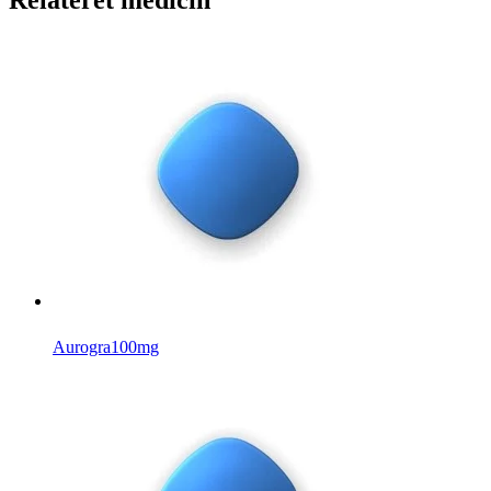
Aurogra
100mg