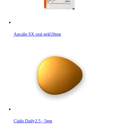
Apcalis SX oral gelé
20mg
Cialis Daily
2.5 · 5mg