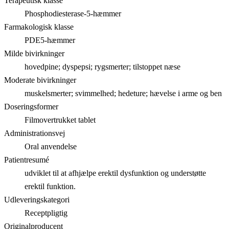
Terapeutisk klasse
Phosphodiesterase-5-hæmmer
Farmakologisk klasse
PDE5-hæmmer
Milde bivirkninger
hovedpine; dyspepsi; rygsmerter; tilstoppet næse
Moderate bivirkninger
muskelsmerter; svimmelhed; hedeture; hævelse i arme og ben
Doseringsformer
Filmovertrukket tablet
Administrationsvej
Oral anvendelse
Patientresumé
udviklet til at afhjælpe erektil dysfunktion og understøtte
erektil funktion.
Udleveringskategori
Receptpligtig
Originalproducent