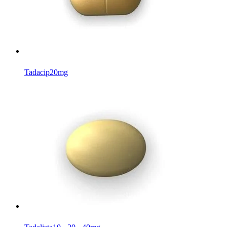
Tadacip
20mg